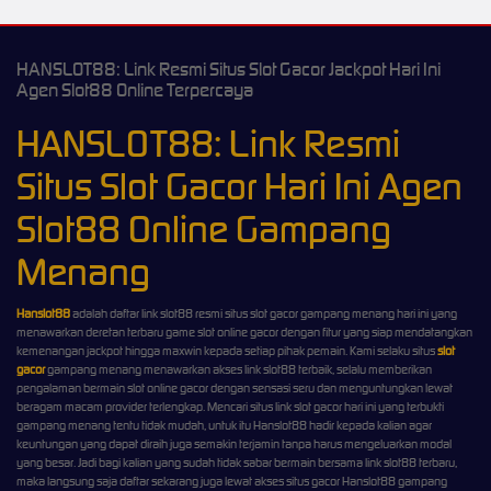
HANSLOT88: Link Resmi Situs Slot Gacor Jackpot Hari Ini
Agen Slot88 Online Terpercaya
HANSLOT88: Link Resmi
Situs Slot Gacor Hari Ini Agen
Slot88 Online Gampang
Menang
Hanslot88
adalah daftar link slot88 resmi situs slot gacor gampang menang hari ini yang
menawarkan deretan terbaru game slot online gacor dengan fitur yang siap mendatangkan
kemenangan jackpot hingga maxwin kepada setiap pihak pemain. Kami selaku situs
slot
gacor
gampang menang menawarkan akses link slot88 terbaik, selalu memberikan
pengalaman bermain slot online gacor dengan sensasi seru dan menguntungkan lewat
beragam macam provider terlengkap. Mencari situs link slot gacor hari ini yang terbukti
gampang menang tentu tidak mudah, untuk itu Hanslot88 hadir kepada kalian agar
keuntungan yang dapat diraih juga semakin terjamin tanpa harus mengeluarkan modal
yang besar. Jadi bagi kalian yang sudah tidak sabar bermain bersama link slot88 terbaru,
maka langsung saja daftar sekarang juga lewat akses situs gacor Hanslot88 gampang