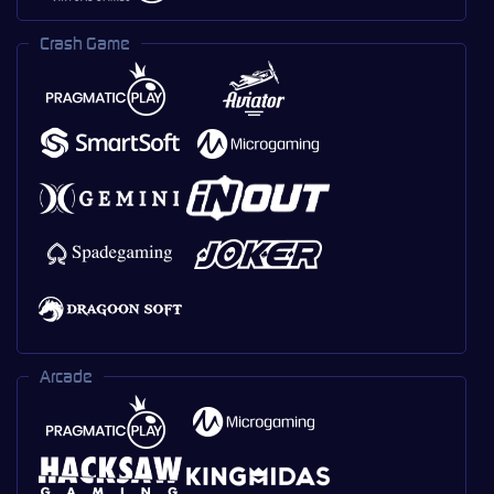
Crash Game
Arcade