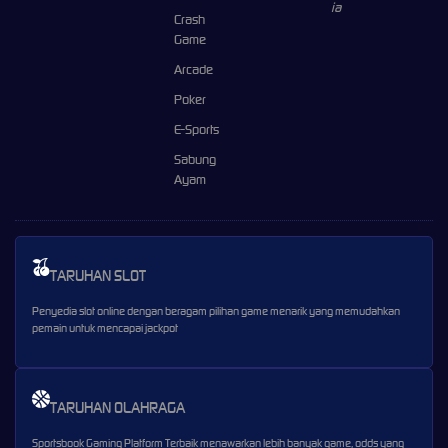
Crash
Game
Arcade
Poker
E-Sports
Sabung
Ayam
TARUHAN SLOT
Penyedia slot online dengan beragam pilihan game menarik yang memudahkan
pemain untuk mencapai jackpot
TARUHAN OLAHRAGA
Sportsbook Gaming Platform Terbaik menawarkan lebih banyak game, odds yang